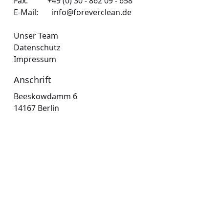
Fax: +49 (0) 30 - 862 09 - 658
E-Mail:
info@foreverclean.de
Unser Team
Datenschutz
Aynur Boldaz-Özdemir
Impressum
Geschäftsführende 
Gesellschafterin
Anschrift
Beeskowdamm 6

14167 Berlin
Thomas Stannebein
Marketing, Geschäftsentwicklung 
und New Business