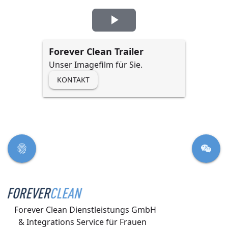
V
Forever Clean Trailer
i
d
KONTAKT
e
o
Tracking
Telefon
Datenschutz
Kontakt
a
b
s
Forever Clean Dienstleistungs GmbH 

p
  & Integrations Service für Frauen