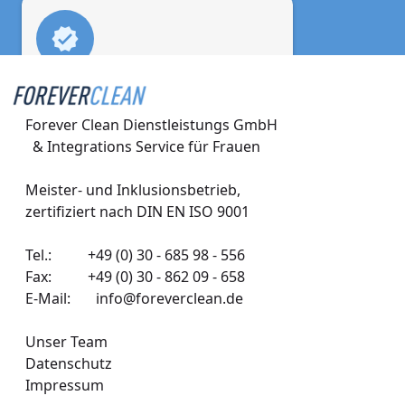
Berlinpreis für 
Wirtschaft 2022
Forever Clean Dienstleistungs GmbH 

  & Integrations Service für Frauen
Ehrung für nachhaltiges und sozial 
verantwortliches Wirtschaften.
Meister- und Inklusionsbetrieb,

zertifiziert nach DIN EN ISO 9001
Tel.:
+49 (0) 30 - 685 98 - 556
Fax: +49 (0) 30 - 862 09 - 658
Inklusionspreis 2014
E-Mail:
info@foreverclean.de
Anerkennung für die vorbildliche 
Integration von Menschen mit 
Unser Team
Behinderung.
Datenschutz
Impressum