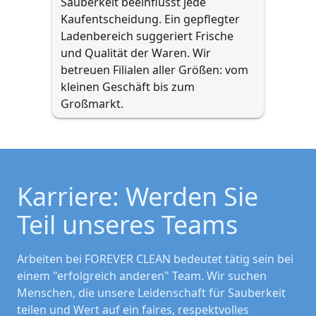
Sauberkeit beeinflusst jede 
Kaufentscheidung. Ein gepflegter 
Ladenbereich suggeriert Frische 
und Qualität der Waren. Wir 
betreuen Filialen aller Größen: vom 
kleinen Geschäft bis zum 
Großmarkt.
Karriere: Werden Sie 
Teil unseres Teams
Arbeiten bei FOREVER CLEAN bedeutet tätig sein bei
einem "erfolgreich anderen" Team. Wir suchen
Menschen, die unsere Leidenschaft für Sauberkeit
teilen und Wert auf ein faires, respektvolles