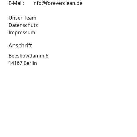
E-Mail:
info@foreverclean.de
Arbeitsflächen, Geräten, Öfen und
Abzugshauben.
Unser Team
Desinfizierende Reinigung:
Effektive
Datenschutz
Beseitigung von Keimen, Pilzen und Bakterien
Impressum
für maximale Lebensmittelsicherheit.
Reinigung von Gast- und Kantinenräumen:
Anschrift
Wir schaffen ein sauberes und einladendes
Beeskowdamm 6

Ambiente, in dem sich Ihre Gäste wohlfühlen.
14167 Berlin
Werterhalt Ihrer Ausstattung:
Eine
regelmäßige, fachgerechte Pflege schützt Ihre
teuren Küchengeräte und verlängert deren
Lebensdauer.
Ihr Vorteil mit Forever Clean
Sicherheit, Sauberkeit und ein perfekter
Eindruck.
Verlassen Sie sich auf einen Partner, der
die besonderen Anforderungen Ihrer Branche