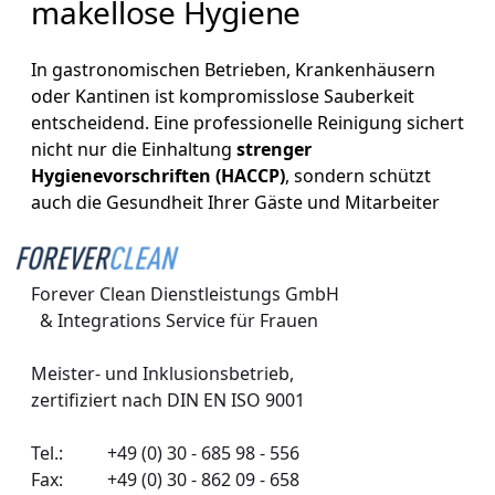
makellose Hygiene
In gastronomischen Betrieben, Krankenhäusern
oder Kantinen ist kompromisslose Sauberkeit
entscheidend. Eine professionelle Reinigung sichert
nicht nur die Einhaltung
strenger
Hygienevorschriften (HACCP)
, sondern schützt
auch die Gesundheit Ihrer Gäste und Mitarbeiter
und erhält den Wert Ihrer Einrichtung.
Unsere Leistungen für Ihre
Forever Clean Dienstleistungs GmbH 

Gastronomie
  & Integrations Service für Frauen
Wir sorgen mit spezialisierten Verfahren und
Meister- und Inklusionsbetrieb,

professionellen Reinigungsmitteln für hygienische
zertifiziert nach DIN EN ISO 9001
Reinheit in allen kritischen Bereichen:
Tel.:
+49 (0) 30 - 685 98 - 556
Tiefenreinigung von Großküchen:
Wir
Fax: +49 (0) 30 - 862 09 - 658
entfernen Fett, Schmutz und Bakterien von