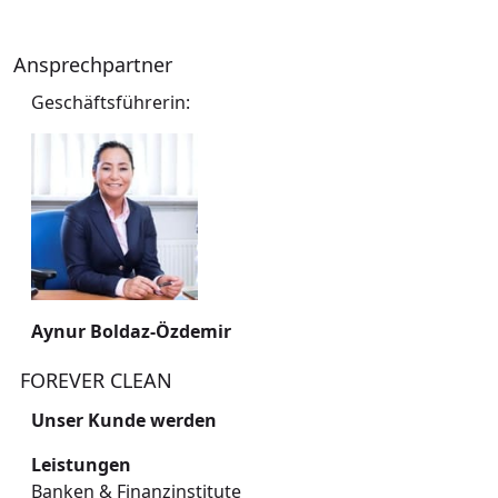
versteht. Sorgen Sie für ein makelloses Umfeld, das
Ihre Gäste überzeugt und Ihnen die Sicherheit gibt,
Ansprechpartner
alle Vorschriften zu erfüllen.
Geschäftsführerin:
Fordern Sie jetzt Ihr
unverbindliches Angebot an!
Kontaktieren Sie uns für eine individuelle Beratung
und ein maßgeschneidertes Reinigungskonzept für
Ihr Restaurant, Ihre Kantine oder Ihre Großküche.
Aynur Boldaz-Özdemir
FOREVER CLEAN
Unser Kunde werden
ForeverClean Trailer
Leistungen
Banken & Finanzinstitute